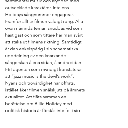
sentimental musik och kryddad med 
outvecklade karaktärer. Inte ens 
Holidays sångnummer engagerar. 
Framför allt är filmen väldigt rörig. Alla 
ovan nämnda teman snuddas vid som 
hastigast och som tittare har man svårt 
att staka ut filmens riktning. Samtidigt 
är den enkelspårig i sin schematiska 
uppdelning av den knarkande 
sångerskan å ena sidan, å andra sidan 
FBI-agenten som myndigt konstaterar 
att ”jazz music is the devil’s work”. 
Nyans och trovärdighet har offrats, 
istället åker filmen snålskjuts på ämnets 
aktualitet. Att fläta samman en 
berättelse om Billie Holiday med 
politisk historia är förstås inte fel i sig – 
det motsatta hade snarare varit 
omöjligt – men här görs det på 