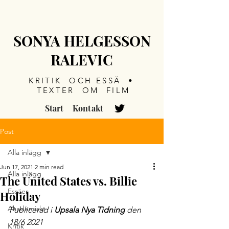
SONYA HELGESSON
RALEVIC
KRITIK OCH ESSÄ •
TEXTER OM FILM
Start
Kontakt
Post
Alla inlägg
Jun 17, 2021
2 min read
Alla inlägg
The United States vs. Billie
Essäer
Holiday
Akademiskt
Publicerad i 
Upsala Nya Tidning
 den 
18/6 2021
Kritik