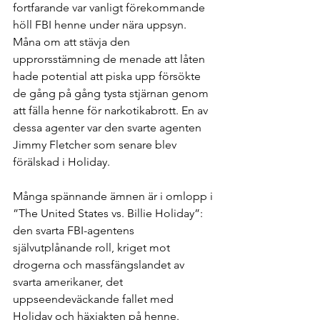
fortfarande var vanligt förekommande 
höll FBI henne under nära uppsyn. 
Måna om att stävja den 
upprorsstämning de menade att låten 
hade potential att piska upp försökte 
de gång på gång tysta stjärnan genom 
att fälla henne för narkotikabrott. En av 
dessa agenter var den svarte agenten 
Jimmy Fletcher som senare blev 
förälskad i Holiday. 
Många spännande ämnen är i omlopp i 
”The United States vs. Billie Holiday”: 
den svarta FBI-agentens 
självutplånande roll, kriget mot 
drogerna och massfängslandet av 
svarta amerikaner, det 
uppseendeväckande fallet med 
Holiday och häxjakten på henne. 