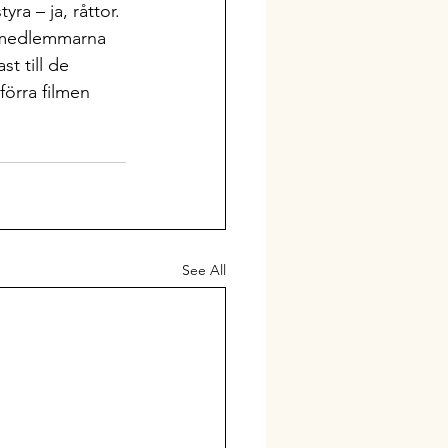
a – ja, råttor. 
ppmedlemmarna 
 till de 
förra filmen 
See All