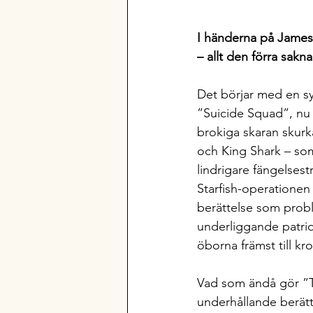
I händerna på James 
– allt den förra sakna
Det börjar med en sym
”Suicide Squad”, nu 
brokiga skaran skurk
och King Shark – som
lindrigare fängelsest
Starfish-operationen
berättelse som probl
underliggande patrio
öborna främst till k
Vad som ändå gör ”The
underhållande berätta