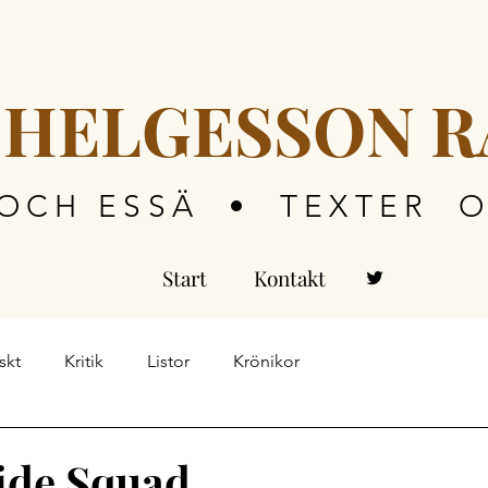
 HELGESSON R
 OCH ESSÄ • TEXTER 
Start
Kontakt
skt
Kritik
Listor
Krönikor
ide Squad