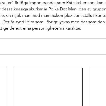
krafter” är föga imponerande, som Ratcatcher som kan styr
v dessa knasiga skurkar är Polka Dot Man, den av gru
me, en mjuk man med mammakomplex som ställs i kontrast
. Det är synd i film som i övrigt lyckas med det som den 
t ge de extrema personligheterna karaktär. 