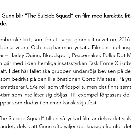
Gunn blir ”The Suicide Squad” en film med karaktär, frä
de. 
bolisk slakt, som för att säga: glöm allt ni vet om 2016
börjar vi om. Och nog har man lyckats. Filmens titel ans
ar – Harley Quinn, Bloodsport, Peacemaker, Polka Dot M
 går med i den hemliga insatsstyrkan Task Force X i utb
raff. I det här fallet ska gruppen undanröja bevisen på d
 som bedrivs på den lilla önationen Corto Maltese. På yt
ematiserar USAs roll som världspolis, men det finns samti
tism som inte låter sig döljas. Till exempel förpassas de
roppar som dödas i en amerikansk skjutfest.
 Suicide Squad” till en så lyckad film är delvis det själ
ndet, delvis att Gunn ofta väljer det knasiga framför det