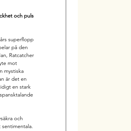
ckhet och puls 
 års superflopp 
pelar på den 
an, Ratcatcher 
yte mot 
en mystiska 
an är det en 
digt en stark 
 spansktalande 
vsäkra och 
 sentimentala. 