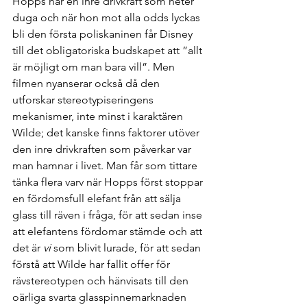
Hopps har en inre drivkraft som heter 
duga och när hon mot alla odds lyckas 
bli den första poliskaninen får Disney 
till det obligatoriska budskapet att ”allt 
är möjligt om man bara vill”. Men 
filmen nyanserar också då den 
utforskar stereotypiseringens 
mekanismer, inte minst i karaktären 
Wilde; det kanske finns faktorer utöver 
den inre drivkraften som påverkar var 
man hamnar i livet. Man får som tittare 
tänka flera varv när Hopps först stoppar 
en fördomsfull elefant från att sälja 
glass till räven i fråga, för att sedan inse 
att elefantens fördomar stämde och att 
det är 
vi
 som blivit lurade, för att sedan 
förstå att Wilde har fallit offer för 
rävstereotypen och hänvisats till den 
oärliga svarta glasspinnemarknaden 