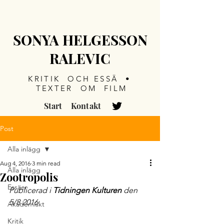
SONYA HELGESSON
RALEVIC
KRITIK OCH ESSÄ •
TEXTER OM FILM
Start
Kontakt
Post
Alla inlägg
Aug 4, 2016
3 min read
Alla inlägg
Zootropolis
Essäer
Publicerad i 
Tidningen Kulturen
 den 
5/8 2016
Akademiskt
Kritik