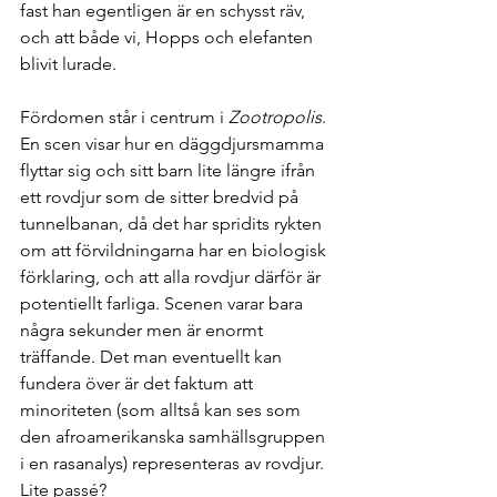
fast han egentligen är en schysst räv, 
och att både vi, Hopps och elefanten 
blivit lurade.
Fördomen står i centrum i 
Zootropolis
. 
En scen visar hur en däggdjursmamma 
flyttar sig och sitt barn lite längre ifrån 
ett rovdjur som de sitter bredvid på 
tunnelbanan, då det har spridits rykten 
om att förvildningarna har en biologisk 
förklaring, och att alla rovdjur därför är 
potentiellt farliga. Scenen varar bara 
några sekunder men är enormt 
träffande. Det man eventuellt kan 
fundera över är det faktum att 
minoriteten (som alltså kan ses som 
den afroamerikanska samhällsgruppen 
i en rasanalys) representeras av rovdjur. 
Lite passé?