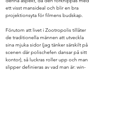
denna aspekt, då den förknippas med 
ett visst mansideal och blir en bra 
projektionsyta för filmens budskap. 
Förutom att livet i Zootropolis tillåter 
de traditionella männen att utveckla 
sina mjuka sidor (jag tänker särskilt på 
scenen där polischefen dansar på sitt 
kontor), så luckras roller upp och man 
slipper definieras av vad man är: win-
win för alla (där har ni feminismen i ett 
nötskal). Till och med budskapet att 
”allt går om man bara vill” känns därför 
ovanligt rimlig i denna analys, om man 
ser Hopps som en feministisk pionjär. 
Och även om Hopps som karaktär är 
en aning blek så är det uppiggande 
med en smart, modig och drivande 
kvinna. Den enda stereotypen de tycks 