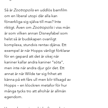
Så är 
Zootropolis
 en uddlös barnfilm 
om en liberal utopi där alla kan 
förverkliga sig själva till max? Inte 
riktigt. Även om 
Zootropolis
 i viss mån 
är som vilken annan Disneyfabel som 
helst så är budskapen ovanligt 
komplexa, stundvis rentav djärva. Ett 
exempel är när Hopps vänligt förklarar 
för en gepard att det är okej när 
kaniner kallar andra kaniner ”söta”, 
men inte när andra djur gör det. Ett 
annat är när Wilde tar sig frihet att 
känna på ett fårs ull men blir tillsagd av 
Hopps – en klockren metafor för hur 
många tycks tro att afrohår är allmän 
egendom.