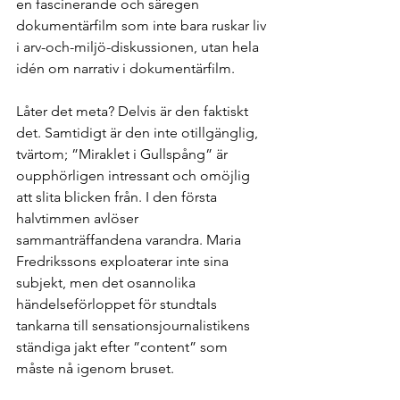
en fascinerande och säregen 
dokumentärfilm som inte bara ruskar liv 
i arv-och-miljö-diskussionen, utan hela 
idén om narrativ i dokumentärfilm.
Låter det meta? Delvis är den faktiskt 
det. Samtidigt är den inte otillgänglig, 
tvärtom; ”Miraklet i Gullspång” är 
oupphörligen intressant och omöjlig 
att slita blicken från. I den första 
halvtimmen avlöser 
sammanträffandena varandra. Maria 
Fredrikssons exploaterar inte sina 
subjekt, men det osannolika 
händelseförloppet för stundtals 
tankarna till sensationsjournalistikens 
ständiga jakt efter ”content” som 
måste nå igenom bruset.