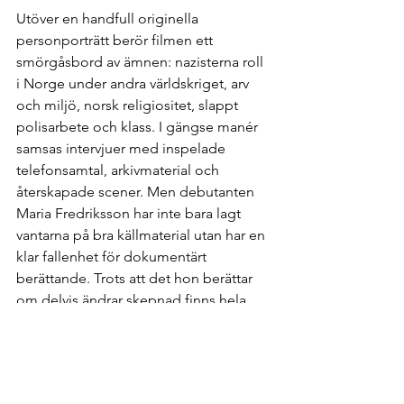
Utöver en handfull originella 
personporträtt berör filmen ett 
smörgåsbord av ämnen: nazisterna roll 
i Norge under andra världskriget, arv 
och miljö, norsk religiositet, slappt 
polisarbete och klass. I gängse manér 
samsas intervjuer med inspelade 
telefonsamtal, arkivmaterial och 
återskapade scener. Men debutanten 
Maria Fredriksson har inte bara lagt 
vantarna på bra källmaterial utan har en 
klar fallenhet för dokumentärt 
berättande. Trots att det hon berättar 
om delvis ändrar skepnad finns hela 
tiden ett berättartekniskt 
självförtroende, och det är inte av en 
slump filmens klippning prisade på 
filmfestivalen i Tribeca. Förmodligen 