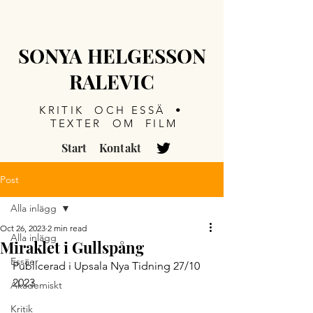
SONYA HELGESSON
RALEVIC
KRITIK OCH ESSÄ •
TEXTER OM FILM
Start
Kontakt
Post
Alla inlägg
Oct 26, 2023
2 min read
Alla inlägg
Miraklet i Gullspång
Essäer
Publicerad i Upsala Nya Tidning 27/10 
2023
Akademiskt
Kritik