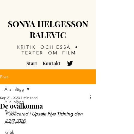
SONYA HELGESSON
RALEVIC
KRITIK OCH ESSÄ •
TEXTER OM FILM
Start
Kontakt
Post
Alla inlägg
Sep 21, 2023
1 min read
Alla inlägg
De ovälkomna
Essäer
Publicerad i 
Upsala Nya Tidning
 den 
22/9 2023
Akademiskt
Kritik