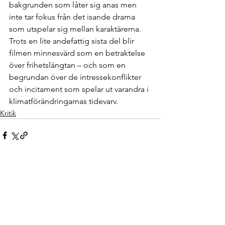
bakgrunden som låter sig anas men 
inte tar fokus från det isande drama 
som utspelar sig mellan karaktärerna. 
Trots en lite andefattig sista del blir 
filmen minnesvärd som en betraktelse 
över frihetslängtan – och som en 
begrundan över de intressekonflikter 
och incitament som spelar ut varandra i 
klimatförändringarnas tidevarv.
Kritik
See All
Recent Posts