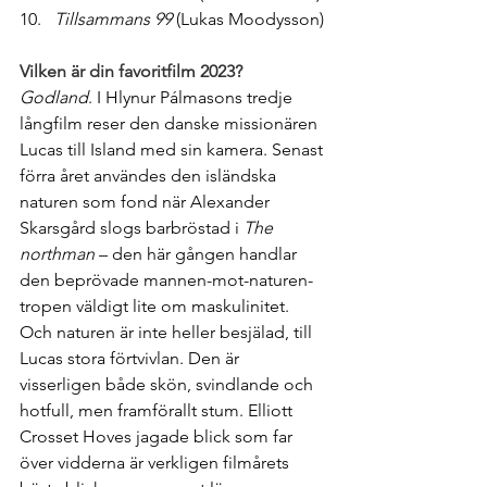
Tillsammans 99
 (Lukas Moodysson)
Vilken är din favoritfilm 2023?
Godland
. I Hlynur Pálmasons tredje 
långfilm reser den danske missionären 
Lucas till Island med sin kamera. Senast 
förra året användes den isländska 
naturen som fond när Alexander 
Skarsgård slogs barbröstad i 
The 
northman
 – den här gången handlar 
den beprövade mannen-mot-naturen-
tropen väldigt lite om maskulinitet. 
Och naturen är inte heller besjälad, till 
Lucas stora förtvivlan. Den är 
visserligen både skön, svindlande och 
hotfull, men framförallt stum. Elliott 
Crosset Hoves jagade blick som far 
över vidderna är verkligen filmårets 