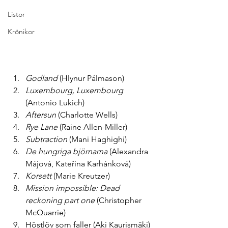
Listor
Krönikor
Godland
 (Hlynur Pálmason)
Luxembourg, Luxembourg
(Antonio Lukich)
Aftersun
 (Charlotte Wells)
Rye Lane
 (Raine Allen-Miller)
Subtraction
 (Mani Haghighi)
De hungriga björnarna 
(Alexandra 
Májová, Kateřina Karhánková)
Korsett 
(Marie Kreutzer)
Mission impossible: Dead 
reckoning part one
 (Christopher 
McQuarrie)
Höstlöv som faller (Aki Kaurismäki)