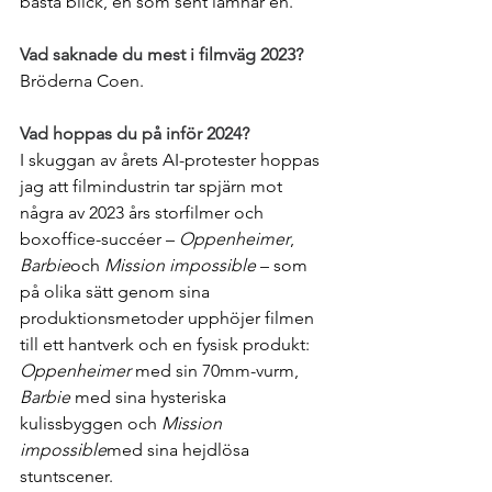
bästa blick, en som sent lämnar en.
Vad saknade du mest i filmväg 2023?
Bröderna Coen.
Vad hoppas du på inför 2024?
I skuggan av årets AI-protester hoppas 
jag att filmindustrin tar spjärn mot 
några av 2023 års storfilmer och 
boxoffice-succéer – 
Oppenheimer
, 
Barbie
och 
Mission impossible
 – som 
på olika sätt genom sina 
produktionsmetoder upphöjer filmen 
till ett hantverk och en fysisk produkt: 
Oppenheimer
 med sin 70mm-vurm, 
Barbie
 med sina hysteriska 
kulissbyggen och 
Mission 
impossible
med sina hejdlösa 
stuntscener. 